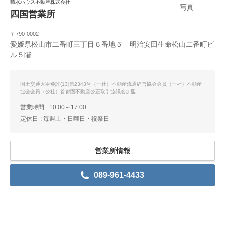
積水ハウス不動産株式会社
四国営業所
〒790-0002
愛媛県松山市二番町三丁目６番地５ 明治安田生命松山二番町ビ
ル５階
国土交通大臣免許(13)第2343号（一社）不動産流通経営協会会員（一社）不動産
協会会員（公社）首都圏不動産公正取引協議会加盟
営業時間
10:00～17:00
定休日
毎週土・日曜日・祝祭日
営業所情報
089-961-4433