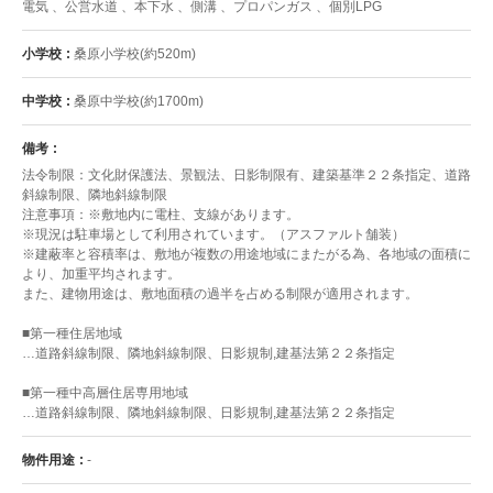
電気 、公営水道 、本下水 、側溝 、プロパンガス 、個別LPG
小学校
桑原小学校(約520m)
中学校
桑原中学校(約1700m)
備考
法令制限：文化財保護法、景観法、日影制限有、建築基準２２条指定、道路
斜線制限、隣地斜線制限
注意事項：※敷地内に電柱、支線があります。
※現況は駐車場として利用されています。（アスファルト舗装）
※建蔽率と容積率は、敷地が複数の用途地域にまたがる為、各地域の面積に
より、加重平均されます。
また、建物用途は、敷地面積の過半を占める制限が適用されます。
■第一種住居地域
…道路斜線制限、隣地斜線制限、日影規制,建基法第２２条指定
■第一種中高層住居専用地域
…道路斜線制限、隣地斜線制限、日影規制,建基法第２２条指定
物件用途
-