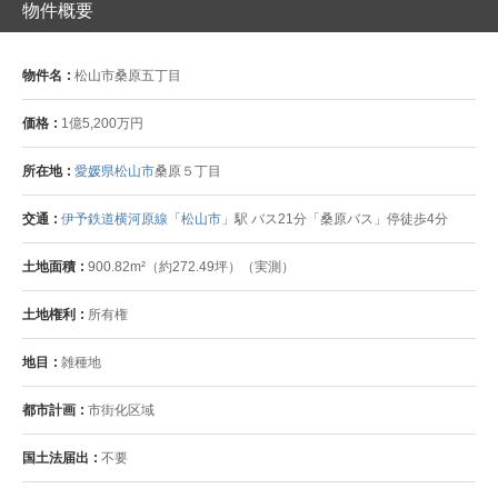
物件概要
物件名
松山市桑原五丁目
価格
1億5,200万円
所在地
愛媛県松山市
桑原５丁目
交通
伊予鉄道横河原線
「
松山市
」駅 バス21分「桑原バス」停徒歩4分
土地面積
900.82m²（約272.49坪）（実測）
土地権利
所有権
地目
雑種地
都市計画
市街化区域
国土法届出
不要