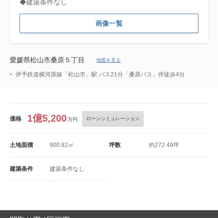
◆建築条件なし
画像一覧
愛媛県松山市桑原５丁目
地図を見る
伊予鉄道横河原線「松山市」駅 バス21分「桑原バス」停徒歩4分
1億5,200
価格
ローンシミュレーション
万円
土地面積
900.82㎡
坪数
約272.49坪
建築条件
建築条件なし