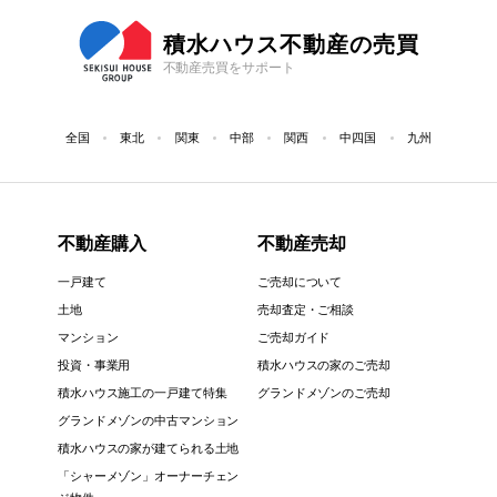
積水ハウス不動産の売買
不動産売買をサポート
全国
東北
関東
中部
関西
中四国
九州
不動産購入
不動産売却
一戸建て
ご売却について
土地
売却査定・ご相談
マンション
ご売却ガイド
投資・事業用
積水ハウスの家のご売却
積水ハウス施工の一戸建て特集
グランドメゾンのご売却
グランドメゾンの中古マンション
積水ハウスの家が建てられる土地
「シャーメゾン」オーナーチェン