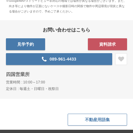
※GoogleMAPストリートビュー非対応の地域では場所が異なる場合がございます。
また、
向き等により物件が正面にないケースや撮影日時の関係で物件や周辺環境が現状と異な
る場合がございますので、予めご了承ください。
お問い合わせはこちら
見学予約
資料請求
089-961-4433
四国営業所
営業時間
10:00～17:00
定休日
毎週土・日曜日・祝祭日
不動産用語集