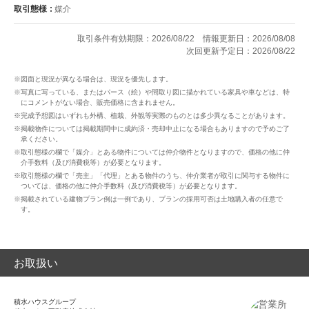
取引態様
媒介
取引条件有効期限：2026/08/22
情報更新日：2026/08/08
次回更新予定日：2026/08/22
※図面と現況が異なる場合は、現況を優先します。
※写真に写っている、またはパース（絵）や間取り図に描かれている家具や車などは、特
にコメントがない場合、販売価格に含まれません。
※完成予想図はいずれも外構、植栽、外観等実際のものとは多少異なることがあります。
※掲載物件については掲載期間中に成約済・売却中止になる場合もありますので予めご了
承ください。
※取引態様の欄で「媒介」とある物件については仲介物件となりますので、価格の他に仲
介手数料（及び消費税等）が必要となります。
※取引態様の欄で「売主」「代理」とある物件のうち、仲介業者が取引に関与する物件に
ついては、価格の他に仲介手数料（及び消費税等）が必要となります。
※掲載されている建物プラン例は一例であり、プランの採用可否は土地購入者の任意で
す。
お取扱い
積水ハウスグループ