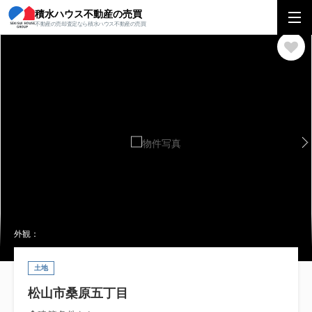
積水ハウス不動産の売買
積水ハウス不動産の売買
中四国エリア
土地
愛媛県
松山市
松山市
不動産の売却査定なら積水ハウス不動産の売買
外観：
土地
松山市桑原五丁目