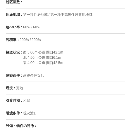
総区画数
-
用途地域
第一種住居地域 / 第一種中高層住居専用地域
建ぺい率
60% / 60%
容積率
200% / 200%
接道状況
西 5.00m 公道 間口42.1m
北 4.50m 公道 間口6.1m
東 4.00m 公道 間口42.5m
建築条件
建築条件なし
現況
更地
引渡時期
相談
引渡条件
現況渡し
設備・物件の特徴