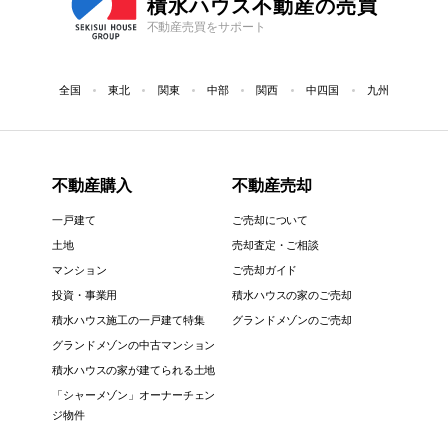
積水ハウス不動産の売買
不動産売買をサポート
全国
東北
関東
中部
関西
中四国
九州
不動産購入
不動産売却
一戸建て
ご売却について
土地
売却査定・ご相談
マンション
ご売却ガイド
投資・事業用
積水ハウスの家のご売却
積水ハウス施工の一戸建て特集
グランドメゾンのご売却
グランドメゾンの中古マンション
積水ハウスの家が建てられる土地
「シャーメゾン」オーナーチェン
ジ物件