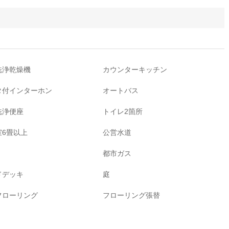
洗浄乾燥機
カウンターキッチン
タ付インターホン
オートバス
洗浄便座
トイレ2箇所
室6畳以上
公営水道
都市ガス
ドデッキ
庭
フローリング
フローリング張替