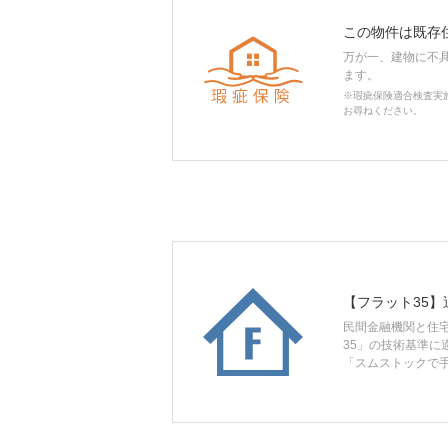
この物件は既存
万が一、建物に不
ます。
※瑕疵保険適合検査実
お尋ねください。
【フラット35】
民間金融機関と住
35」の技術基準に
「スムストックで