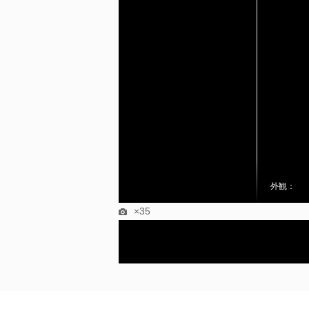
外観：
×35