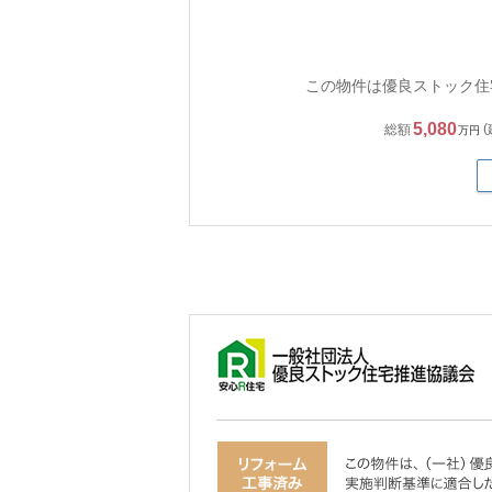
この物件は優良ストック住
5,080
総額
万円