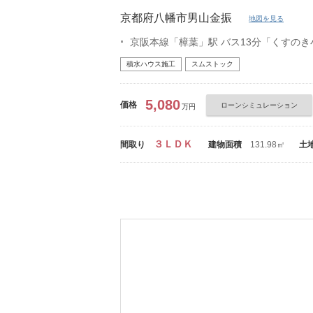
京都府八幡市男山金振
地図を見る
京阪本線「樟葉」駅 バス13分「くすのき
積水ハウス施工
スムストック
5,080
価格
ローンシミュレーション
万円
３ＬＤＫ
間取り
建物面積
131.98㎡
土