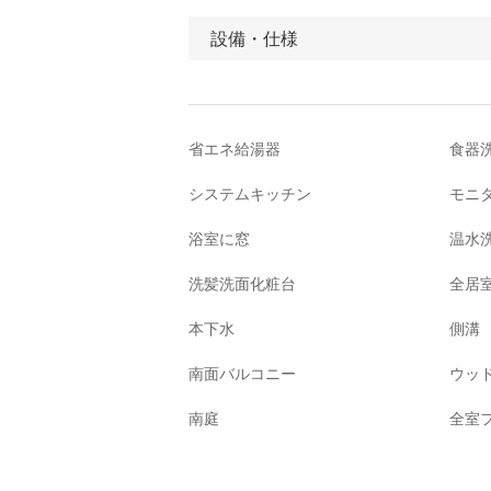
設備・仕様
省エネ給湯器
食器
システムキッチン
モニ
浴室に窓
温水
洗髪洗面化粧台
全居
本下水
側溝
南面バルコニー
ウッ
南庭
全室