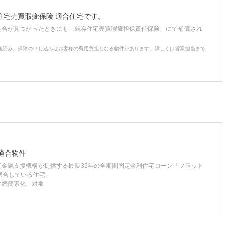
住宅売買瑕疵保険 適合住宅です。
具合が見つかったときにも「既存住宅売買瑕疵担保責任保険」にて補償され
施済み。保険の申し込みはお客様の費用負担となる物件があります。詳しくは営業担当まで
適合物件
宅金融支援機構が提供する最長35年の全期間固定金利住宅ローン「フラット
適合している住宅。
手続簡素化」対象