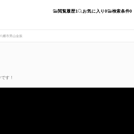
閲覧履歴
1
お気に入り
0
検索条件
0
八幡市男山金振
件です！