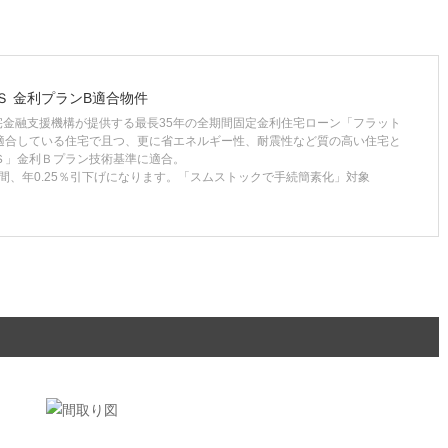
Ｓ 金利プランB適合物件
宅金融支援機構が提供する最長35年の全期間固定金利住宅ローン「フラット
に適合している住宅で且つ、更に省エネルギー性、耐震性など質の高い住宅と
Ｓ」金利Ｂプラン技術基準に適合。
間、年0.25％引下げになります。「スムストックで手続簡素化」対象