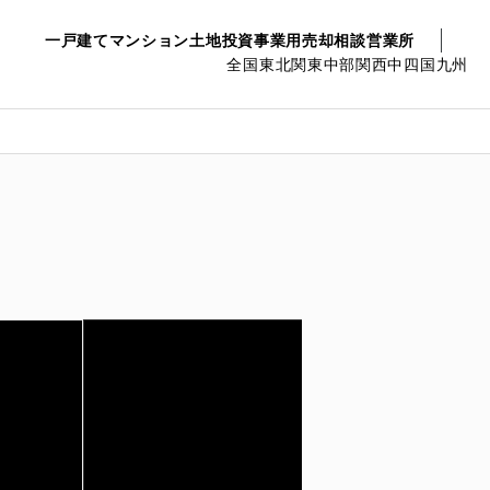
一戸建て
マンション
土地
投資事業用
売却相談
営業所
全国
東北
関東
中部
関西
中四国
九州