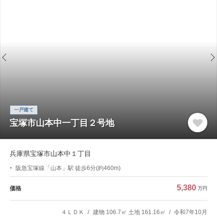
一戸建て
宝塚市山本中一丁目２号地
兵庫県宝塚市山本中１丁目
阪急宝塚線「山本」駅 徒歩6分(約460m)
5,380
価格
万円
４ＬＤＫ
建物 106.7㎡ 土地 161.16㎡
令和7年10月