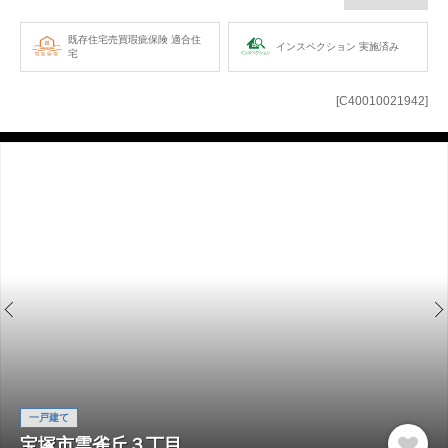
既存住宅売買瑕疵保険
適合住
インスペクション
実施済み
宅
[C40010021942]
一戸建て
宝塚市雲雀丘３丁目