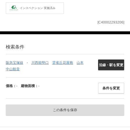
インスペクション
実施済み
[C40002293206]
検索条件
阪急宝塚線
川西能勢口
雲雀丘花屋敷
山本
沿線・駅を変更
中山観音
価格：
-
建物面積：
-
条件を変更
この条件を保存