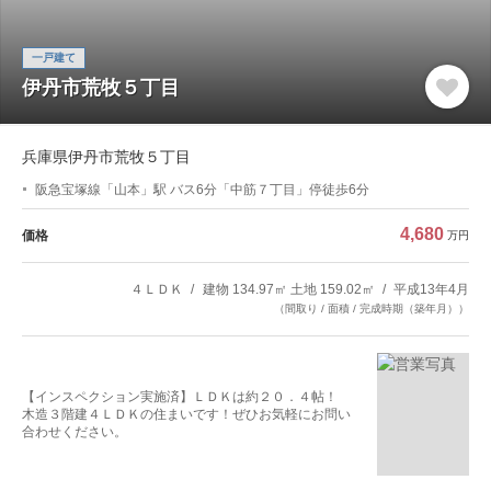
一戸建て
伊丹市荒牧５丁目
兵庫県伊丹市荒牧５丁目
阪急宝塚線「山本」駅 バス6分「中筋７丁目」停徒歩6分
4,680
価格
万円
４ＬＤＫ
建物 134.97㎡ 土地 159.02㎡
平成13年4月
（間取り / 面積 / 完成時期（築年月））
【インスペクション実施済】ＬＤＫは約２０．４帖！
木造３階建４ＬＤＫの住まいです！ぜひお気軽にお問い
合わせください。