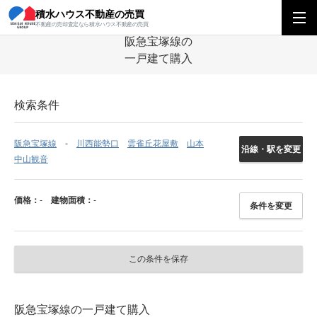
積水ハウス不動産の売買
積水ハウス不動産の売買
関西エリア
一戸建て
兵庫県
阪急宝塚線の一
不動産の売却査定なら積水ハウス不動産の売買
阪急宝塚線の
一戸建て購入
検索条件
阪急宝塚線
川西能勢口
雲雀丘花屋敷
山本
沿線・駅を変更
中山観音
価格：
-
建物面積：
-
条件を変更
この条件を保存
阪急宝塚線の一戸建て購入