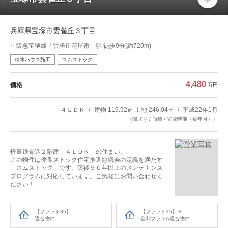
兵庫県宝塚市雲雀丘３丁目
阪急宝塚線「雲雀丘花屋敷」駅 徒歩9分(約720m)
積水ハウス施工
スムストック
4,480
価格
万円
４ＬＤＫ
建物 119.92㎡ 土地 246.04㎡
平成22年1月
（間取り / 面積 / 完成時期（築年月））
軽量鉄骨造２階建「４ＬＤＫ」の住まい。
この物件は優良ストック住宅推進協議会の定義を満たす
「スムストック」です。築後５０年以上のメンテナンス
プログラムに対応しています。ご気軽にお問い合わせく
ださい！
【フラット35】
【フラット35】Ｓ
適合物件
金利プランA適合物件