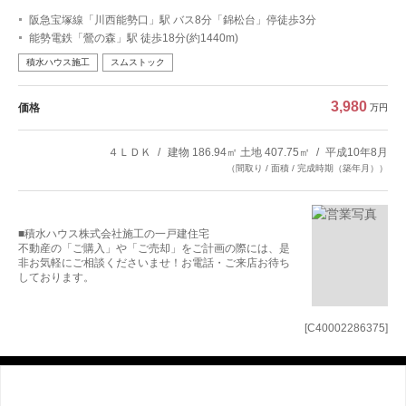
阪急宝塚線「川西能勢口」駅 バス8分「錦松台」停徒歩3分
能勢電鉄「鶯の森」駅 徒歩18分(約1440m)
積水ハウス施工
スムストック
3,980
価格
万円
４ＬＤＫ
建物 186.94㎡ 土地 407.75㎡
平成10年8月
（間取り / 面積 / 完成時期（築年月））
■積水ハウス株式会社施工の一戸建住宅
不動産の「ご購入」や「ご売却」をご計画の際には、是
非お気軽にご相談くださいませ！お電話・ご来店お待ち
しております。
[C40002286375]