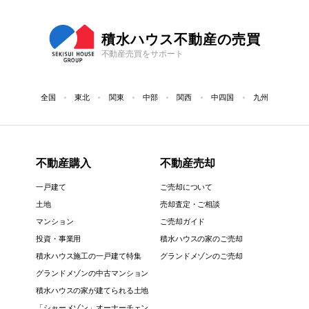
積水ハウス不動産の売買
不動産売買をサポート
全国
東北
関東
中部
関西
中四国
九州
不動産購入
不動産売却
一戸建て
ご売却について
土地
売却査定・ご相談
マンション
ご売却ガイド
投資・事業用
積水ハウスの家のご売却
積水ハウス施工の一戸建て特集
グランドメゾンのご売却
グランドメゾンの中古マンション
積水ハウスの家が建てられる土地
「シャーメゾン」オーナーチェン