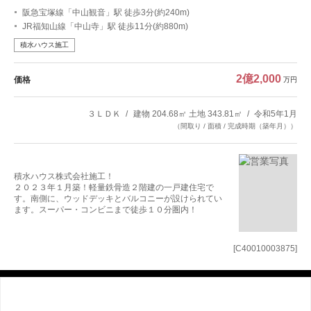
阪急宝塚線「中山観音」駅 徒歩3分(約240m)
JR福知山線「中山寺」駅 徒歩11分(約880m)
積水ハウス施工
2億2,000
価格
万円
３ＬＤＫ
建物 204.68㎡ 土地 343.81㎡
令和5年1月
（間取り / 面積 / 完成時期（築年月））
積水ハウス株式会社施工！
２０２３年１月築！軽量鉄骨造２階建の一戸建住宅で
す。南側に、ウッドデッキとバルコニーが設けられてい
ます。スーパー・コンビニまで徒歩１０分圏内！
[C40010003875]