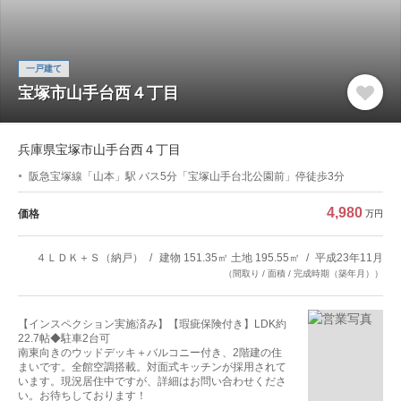
一戸建て
宝塚市山手台西４丁目
兵庫県宝塚市山手台西４丁目
阪急宝塚線「山本」駅 バス5分「宝塚山手台北公園前」停徒歩3分
4,980
価格
万円
４ＬＤＫ＋Ｓ（納戸）
建物 151.35㎡ 土地 195.55㎡
平成23年11月
（間取り / 面積 / 完成時期（築年月））
【インスペクション実施済み】【瑕疵保険付き】LDK約
22.7帖◆駐車2台可
南東向きのウッドデッキ＋バルコニー付き、2階建の住
まいです。全館空調搭載。対面式キッチンが採用されて
います。現況居住中ですが、詳細はお問い合わせくださ
い。お待ちしております！