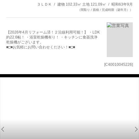
３ＬＤＫ
建物 102.33㎡ 土地 121.09㎡
昭和63年9月
（間取り / 面積 / 完成時期（築年月））
【2026年4月リフォーム済！２沿線利用可能！】 ・LDK
約22.6帖！ ・浴室乾燥機有り！ ・キッチンに食器洗浄
乾燥機がございます。
■□■お気軽にお問い合わせください！■□■
[C40010045226]