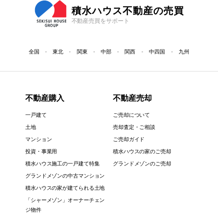
積水ハウス不動産の売買
不動産売買をサポート
全国
東北
関東
中部
関西
中四国
九州
不動産購入
不動産売却
一戸建て
ご売却について
土地
売却査定・ご相談
マンション
ご売却ガイド
投資・事業用
積水ハウスの家のご売却
積水ハウス施工の一戸建て特集
グランドメゾンのご売却
グランドメゾンの中古マンション
積水ハウスの家が建てられる土地
「シャーメゾン」オーナーチェン
ジ物件