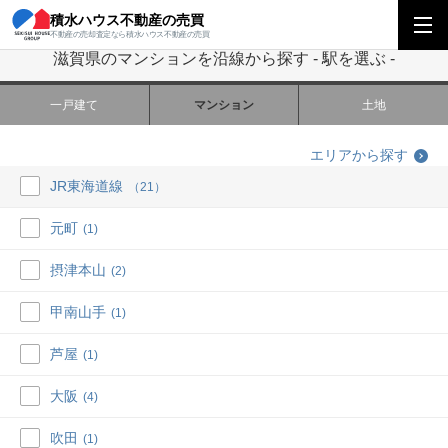
積水ハウス不動産の売買
積水ハウス不動産の売買
関西エリア
滋賀県のマンションを沿線から探す
不動産の売却査定なら積水ハウス不動産の売買
滋賀県のマンションを沿線から探す - 駅を選ぶ -
一戸建て
マンション
土地
エリアから探す
JR東海道線
（21）
元町
(1)
摂津本山
(2)
甲南山手
(1)
芦屋
(1)
大阪
(4)
吹田
(1)