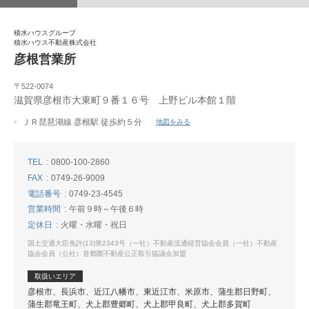
積水ハウスグループ
積水ハウス不動産株式会社
彦根営業所
〒522-0074
滋賀県彦根市大東町９番１６号 上野ビル本館１階
ＪＲ琵琶湖線 彦根駅 徒歩約５分
地図をみる
TEL
0800-100-2860
FAX
0749-26-9009
電話番号
0749-23-4545
営業時間
午前９時～午後６時
定休日
火曜・水曜・祝日
国土交通大臣免許(13)第2343号（一社）不動産流通経営協会会員（一社）不動産
協会会員（公社）首都圏不動産公正取引協議会加盟
取扱いエリア
彦根市、長浜市、近江八幡市、東近江市、米原市、蒲生郡日野町、
蒲生郡竜王町、犬上郡豊郷町、犬上郡甲良町、犬上郡多賀町