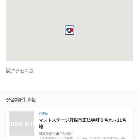
分譲物件情報
分譲地
マストステージ彦根市正法寺町６号地～11号
地
滋賀県彦根市正法寺町
ＪＲ東海道本線「彦根駅」バス8分（正法寺）停 徒歩7分～8分