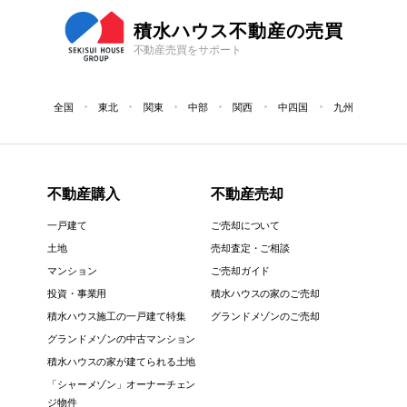
積水ハウス不動産の売買
不動産売買をサポート
全国
東北
関東
中部
関西
中四国
九州
不動産購入
不動産売却
一戸建て
ご売却について
土地
売却査定・ご相談
マンション
ご売却ガイド
投資・事業用
積水ハウスの家のご売却
積水ハウス施工の一戸建て特集
グランドメゾンのご売却
グランドメゾンの中古マンション
積水ハウスの家が建てられる土地
「シャーメゾン」オーナーチェン
ジ物件