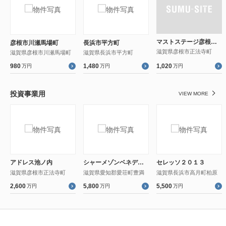
マストステージ彦根市正法寺町１０号地
彦根市川瀬馬場町
長浜市平方町
滋賀県彦根市正法寺町
滋賀県彦根市川瀬馬場町
滋賀県長浜市平方町
980
1,480
1,020
万円
万円
万円
投資事業用
VIEW MORE
アドレス池ノ内
シャーメゾンベネディーレ
セレッソ２０１３
滋賀県彦根市正法寺町
滋賀県愛知郡愛荘町豊満
滋賀県長浜市高月町柏原
2,600
5,800
5,500
万円
万円
万円