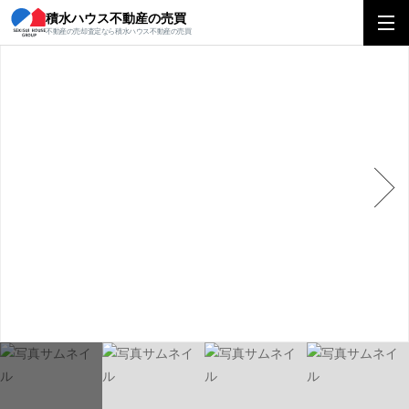
積水ハウス不動産の売買
積水ハウス不動産の売買
関西エリアトップ
関西エリアの営業所を探す
彦
不動産の売却査定なら積水ハウス不動産の売買