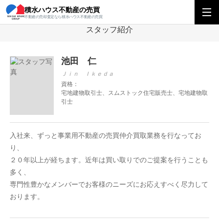
積水ハウス不動産の売買
積水ハウス不動産の売買
関西エリアトップ
関西エリアの営業所を探す
法
不動産の売却査定なら積水ハウス不動産の売買
スタッフ紹介
池田 仁
Ｊｉｎ Ｉｋｅｄａ
資格：
宅地建物取引士、スムストック住宅販売士、宅地建物取
引士
入社来、ずっと事業用不動産の売買仲介買取業務を行なってお
り、
２０年以上が経ちます。近年は買い取りでのご提案を行うことも
多く、
専門性豊かなメンバーでお客様のニーズにお応えすべく尽力して
おります。