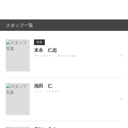
スタッフ一覧
所長
末永 仁志
Ｈｉｔｏｓｈｉ Ｓｕｅｎａｇａ
池田 仁
Ｊｉｎ Ｉｋｅｄａ