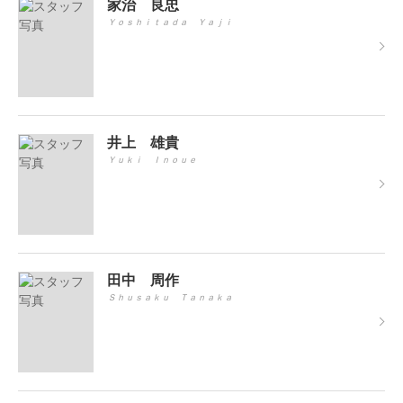
家治 良忠
Ｙｏｓｈｉｔａｄａ Ｙａｊｉ
井上 雄貴
Ｙｕｋｉ Ｉｎｏｕｅ
田中 周作
Ｓｈｕｓａｋｕ Ｔａｎａｋａ