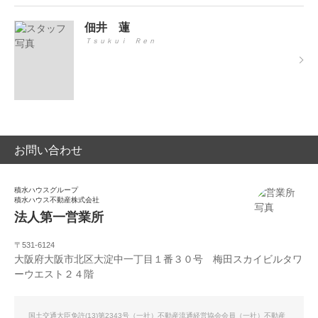
佃井 蓮
Ｔｓｕｋｕｉ Ｒｅｎ
お問い合わせ
積水ハウスグループ
積水ハウス不動産株式会社
法人第一営業所
〒531-6124
大阪府大阪市北区大淀中一丁目１番３０号 梅田スカイビルタワ
ーウエスト２４階
国土交通大臣免許(13)第2343号（一社）不動産流通経営協会会員（一社）不動産