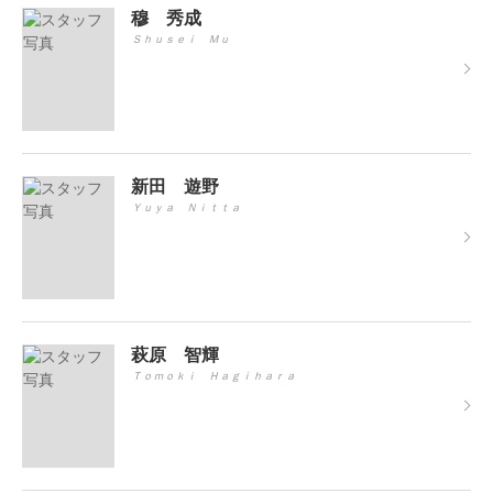
穆 秀成
Ｓｈｕｓｅｉ Ｍｕ
新田 遊野
Ｙｕｙａ Ｎｉｔｔａ
萩原 智輝
Ｔｏｍｏｋｉ Ｈａｇｉｈａｒａ