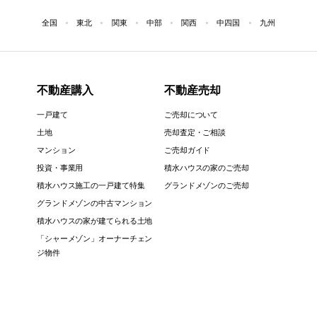
全国
東北
関東
中部
関西
中四国
九州
不動産購入
不動産売却
一戸建て
ご売却について
土地
売却査定・ご相談
マンション
ご売却ガイド
投資・事業用
積水ハウスの家のご売却
積水ハウス施工の一戸建て特集
グランドメゾンのご売却
グランドメゾンの中古マンション
積水ハウスの家が建てられる土地
「シャーメゾン」オーナーチェン
ジ物件