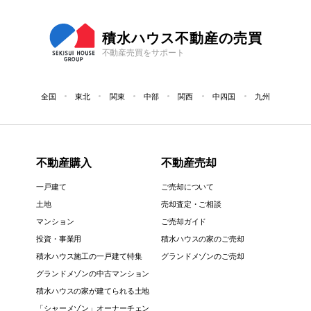
積水ハウス不動産の売買
不動産売買をサポート
全国
東北
関東
中部
関西
中四国
九州
不動産購入
不動産売却
一戸建て
ご売却について
土地
売却査定・ご相談
マンション
ご売却ガイド
投資・事業用
積水ハウスの家のご売却
積水ハウス施工の一戸建て特集
グランドメゾンのご売却
グランドメゾンの中古マンション
積水ハウスの家が建てられる土地
「シャーメゾン」オーナーチェン