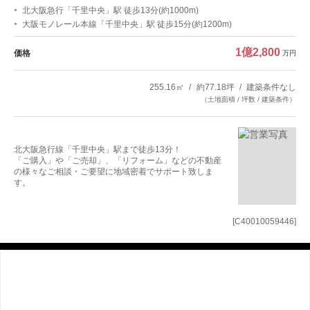
北大阪急行「千里中央」駅 徒歩13分(約1000m)
大阪モノレール本線「千里中央」駅 徒歩15分(約1200m)
1億2,800
価格
万円
255.16㎡
約77.18坪
建築条件なし
（土地面積 / 坪数 / 建築条件）
北大阪急行線「千里中央」駅まで徒歩13分！
「ご購入」や「ご売却」、「リフォーム」などの不動産
の様々なご相談・ご要望に地域密着でサポート致しま
す。
[C40010059446]