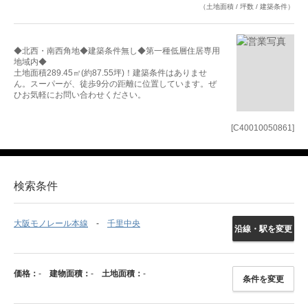
（土地面積 / 坪数 / 建築条件）
◆北西・南西角地◆建築条件無し◆第一種低層住居専用
地域内◆
土地面積289.45㎡(約87.55坪)！建築条件はありませ
ん。スーパーが、徒歩9分の距離に位置しています。ぜ
ひお気軽にお問い合わせください。
[C40010050861]
検索条件
大阪モノレール本線
千里中央
沿線・駅を変更
価格：
-
建物面積：
-
土地面積：
-
条件を変更