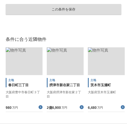
この条件を保存
条件に合う近隣物件
土地
土地
土地
春日町三丁目
摂津市新在家二丁目
茨木市玉瀬町
大阪府豊中市春日町３丁
大阪府摂津市新在家２丁
大阪府茨木市玉瀬町
目
目
980
2億6,900
6,480
万円
万円
万円