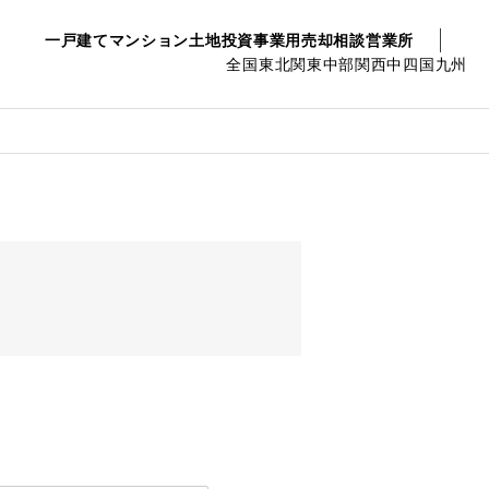
一戸建て
マンション
土地
投資事業用
売却相談
営業所
全国
東北
関東
中部
関西
中四国
九州