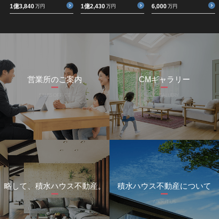
1億3,840
1億2,430
6,000
万円
万円
万円
営業所のご案内
CMギャラリー
SALES OFFICE
CM GALLERY
略して、積水ハウス不動産。
積水ハウス不動産について
BRAND
ABOUT US