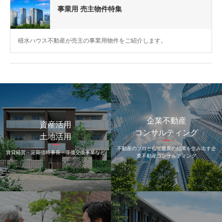
事業用 売主物件特集
積水ハウス不動産が売主の事業用物件をご紹介します。
企業不動産
資産活用
コンサルティング
土地活用
不動産のプロとして最良の結果を生み出す
企
賃貸経営・定期借時事長・
等価交換事業など
業不動産コンサルティング