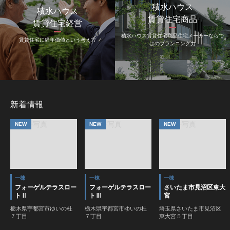
積水ハウス
積水ハウス
賃貸住宅商品
賃貸住宅経営
積水ハウス賃貸住宅商品
住宅メーカーならで
賃貸住宅に
経年価値という考え方
はのプランニング力
新着情報
NEW
NEW
NEW
一棟
一棟
一棟
フォーゲルテラスロー
フォーゲルテラスロー
さいたま市見沼区東大
トⅡ
トⅢ
宮
栃木県宇都宮市ゆいの杜
栃木県宇都宮市ゆいの杜
埼玉県さいたま市見沼区
７丁目
７丁目
東大宮５丁目