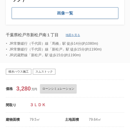
画像一覧
千葉県松戸市新松戸南１丁目
地図を見る
JR常磐緩行（千代田）線「馬橋」駅 徒歩14分(約1080m)
JR常磐緩行（千代田）線「新松戸」駅 徒歩15分(約1190m)
JR武蔵野線「新松戸」駅 徒歩15分(約1190m)
積水ハウス施工
スムストック
3,280
価格
ローンシミュレーション
万円
３ＬＤＫ
間取り
建物面積
79.5㎡
土地面積
79.64㎡