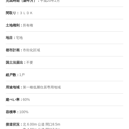
完成時期（築年月）
平成20年2月
間取り
３ＬＤＫ
土地権利
所有権
地目
宅地
都市計画
市街化区域
国土法届出
不要
総戸数
1戸
用途地域
第一種低層住居専用地域
建ぺい率
60%
容積率
100%
接道状況
北 6.00m 公道 間口8.5m