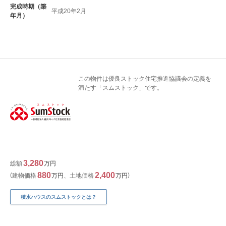
完成時期（築
平成20年2月
年月）
この物件は優良ストック住宅推進協議会の定義を
満たす「スムストック」です。
3,280
総額
万円
880
2,400
建物価格
万円
、
土地価格
万円
積水ハウスのスムストックとは？