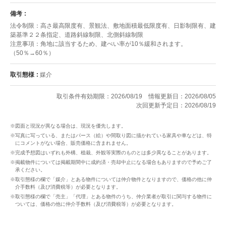
備考
法令制限：高さ最高限度有、景観法、敷地面積最低限度有、日影制限有、建
築基準２２条指定、道路斜線制限、北側斜線制限
注意事項：角地に該当するため、建ぺい率が10％緩和されます。
（50％→60％）
取引態様
媒介
取引条件有効期限：2026/08/19
情報更新日：2026/08/05
次回更新予定日：2026/08/19
※図面と現況が異なる場合は、現況を優先します。
※写真に写っている、またはパース（絵）や間取り図に描かれている家具や車などは、特
にコメントがない場合、販売価格に含まれません。
※完成予想図はいずれも外構、植栽、外観等実際のものとは多少異なることがあります。
※掲載物件については掲載期間中に成約済・売却中止になる場合もありますので予めご了
承ください。
※取引態様の欄で「媒介」とある物件については仲介物件となりますので、価格の他に仲
介手数料（及び消費税等）が必要となります。
※取引態様の欄で「売主」「代理」とある物件のうち、仲介業者が取引に関与する物件に
ついては、価格の他に仲介手数料（及び消費税等）が必要となります。