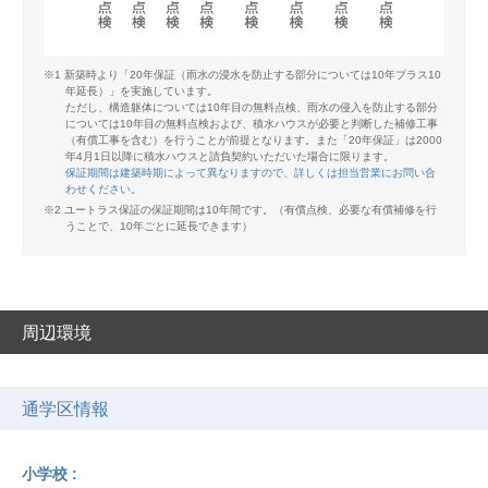
※1 新築時より「20年保証（雨水の浸水を防止する部分については10年プラス10
年延長）」を実施しています。
ただし、構造躯体については10年目の無料点検、雨水の侵入を防止する部分
については10年目の無料点検および、積水ハウスが必要と判断した補修工事
（有償工事を含む）を行うことが前提となります。また「20年保証」は2000
年4月1日以降に積水ハウスと請負契約いただいた場合に限ります。
保証期間は建築時期によって異なりますので、詳しくは担当営業にお問い合
わせください。
※2 ユートラス保証の保証期間は10年間です。（有償点検、必要な有償補修を行
うことで、10年ごとに延長できます）
周辺環境
通学区情報
小学校