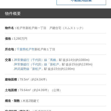
不動産用語集
物件概要
物件名
松戸市新松戸南一丁目 戸建住宅（スムストック）
価格
3,280万円
所在地
千葉県松戸市
新松戸南１丁目
交通
JR常磐緩行（千代田）線
「
馬橋
」駅 徒歩14分(約1080m)
JR常磐緩行（千代田）線
「
新松戸
」駅 徒歩15分(約1190m)
JR武蔵野線
「
新松戸
」駅 徒歩15分(約1190m)
建物面積
79.5m²（約24.04坪）
土地面積
79.64m²（約24.09坪）（公簿）
構造・階数
木造2階建て