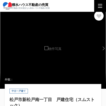
積水ハウス不動産の売買
積水ハウス不動産の売買
関東エリア
一戸建て
千葉県
松戸市
松戸
不動産の売却査定なら積水ハウス不動産の売買
外観：
中古一戸建て
松戸市新松戸南一丁目 戸建住宅（スムスト
ック）