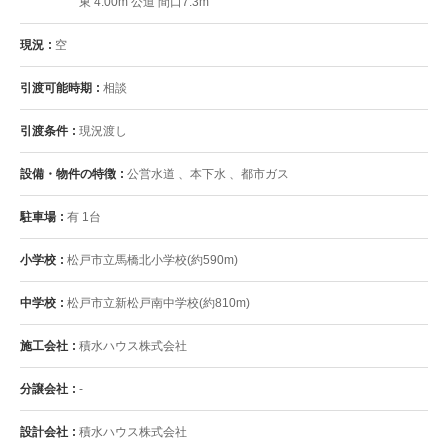
東 4.00m 公道 間口7.3m
現況
空
引渡可能時期
相談
引渡条件
現況渡し
設備・物件の特徴
公営水道 、本下水 、都市ガス
駐車場
有 1台
小学校
松戸市立馬橋北小学校(約590m)
中学校
松戸市立新松戸南中学校(約810m)
施工会社
積水ハウス株式会社
分譲会社
-
設計会社
積水ハウス株式会社