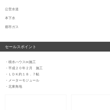
公営水道
本下水
都市ガス
セールスポイント
・積水ハウス㈱施工
・平成２０年２月 施工
・ＬＤＫ約１８．７帖
・メーターモジュール
・北東角地