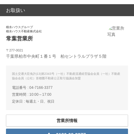
お取扱い
積水ハウスグループ
積水ハウス不動産株式会社
常葉営業所
〒277-0021
千葉県柏市中央町１番１号 柏セントラルプラザ５階
国土交通大臣免許(13)第2343号（一社）不動産流通経営協会会員（一社）不動産
協会会員（公社）首都圏不動産公正取引協議会加盟
電話番号
04-7166-3377
営業時間
10:00～17:00
定休日
毎週土・日、祝日
営業所情報