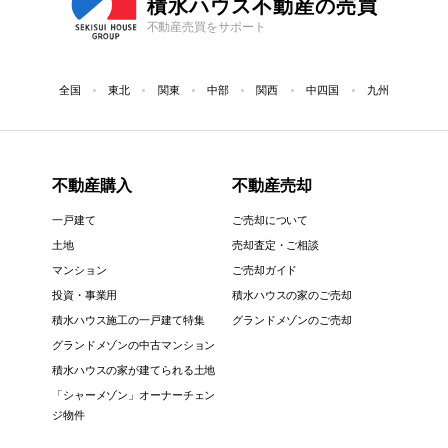
積水ハウス不動産の売買
不動産売買をサポート
全国
東北
関東
中部
関西
中四国
九州
不動産購入
不動産売却
一戸建て
ご売却について
土地
売却査定・ご相談
マンション
ご売却ガイド
投資・事業用
積水ハウスの家のご売却
積水ハウス施工の一戸建て特集
グランドメゾンのご売却
グランドメゾンの中古マンション
積水ハウスの家が建てられる土地
「シャーメゾン」オーナーチェン
ジ物件