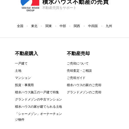
積水ハウス不動産の売買
不動産売買をサポート
全国
東北
関東
中部
関西
中四国
九州
不動産購入
不動産売却
一戸建て
ご売却について
土地
売却査定・ご相談
マンション
ご売却ガイド
投資・事業用
積水ハウスの家のご売却
積水ハウス施工の一戸建て特集
グランドメゾンのご売却
グランドメゾンの中古マンション
積水ハウスの家が建てられる土地
「シャーメゾン」オーナーチェン
ジ物件