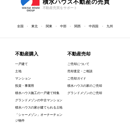
積水ハウス不動産の売買
不動産売買をサポート
全国
東北
関東
中部
関西
中四国
九州
不動産購入
不動産売却
一戸建て
ご売却について
土地
売却査定・ご相談
マンション
ご売却ガイド
投資・事業用
積水ハウスの家のご売却
積水ハウス施工の一戸建て特集
グランドメゾンのご売却
グランドメゾンの中古マンション
積水ハウスの家が建てられる土地
「シャーメゾン」オーナーチェン
ジ物件