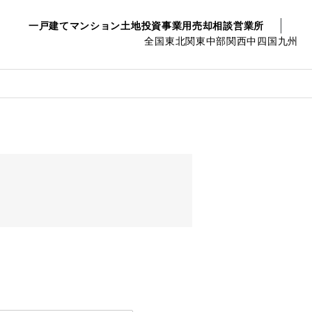
一戸建て
マンション
土地
投資事業用
売却相談
営業所
全国
東北
関東
中部
関西
中四国
九州