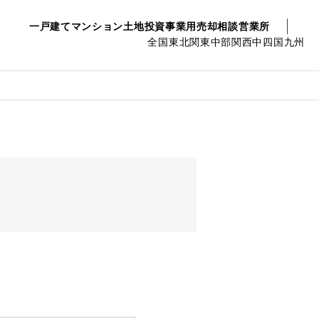
一戸建て
マンション
土地
投資事業用
売却相談
営業所
全国
東北
関東
中部
関西
中四国
九州