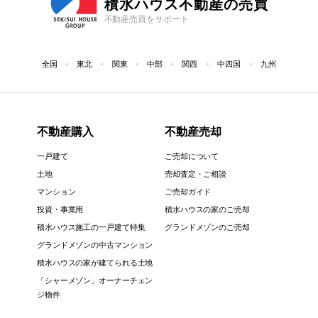
積水ハウス不動産の売買
不動産売買をサポート
全国
東北
関東
中部
関西
中四国
九州
不動産購入
不動産売却
一戸建て
ご売却について
土地
売却査定・ご相談
マンション
ご売却ガイド
投資・事業用
積水ハウスの家のご売却
積水ハウス施工の一戸建て特集
グランドメゾンのご売却
グランドメゾンの中古マンション
積水ハウスの家が建てられる土地
「シャーメゾン」オーナーチェン
ジ物件