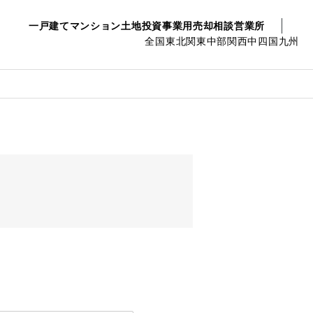
一戸建て
マンション
土地
投資事業用
売却相談
営業所
全国
東北
関東
中部
関西
中四国
九州