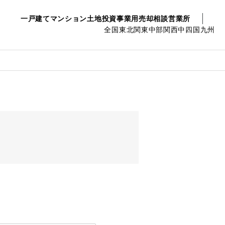
一戸建て
マンション
土地
投資事業用
売却相談
営業所
全国
東北
関東
中部
関西
中四国
九州