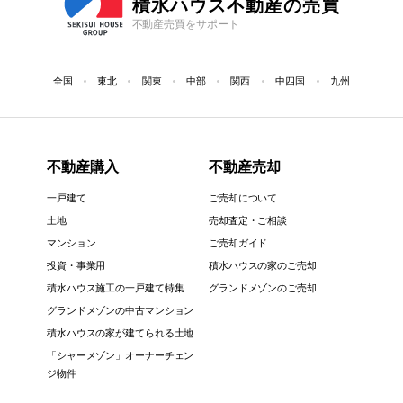
積水ハウス不動産の売買
不動産売買をサポート
全国
東北
関東
中部
関西
中四国
九州
不動産購入
不動産売却
一戸建て
ご売却について
土地
売却査定・ご相談
マンション
ご売却ガイド
投資・事業用
積水ハウスの家のご売却
積水ハウス施工の一戸建て特集
グランドメゾンのご売却
グランドメゾンの中古マンション
積水ハウスの家が建てられる土地
「シャーメゾン」オーナーチェン
ジ物件