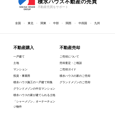
積水ハウス不動産の売買
不動産売買をサポート
全国
東北
関東
中部
関西
中四国
九州
不動産購入
不動産売却
一戸建て
ご売却について
土地
売却査定・ご相談
マンション
ご売却ガイド
投資・事業用
積水ハウスの家のご売却
積水ハウス施工の一戸建て特集
グランドメゾンのご売却
グランドメゾンの中古マンション
積水ハウスの家が建てられる土地
「シャーメゾン」オーナーチェン
ジ物件