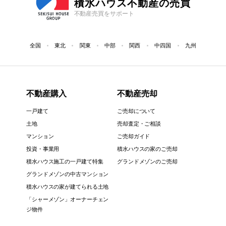
積水ハウス不動産の売買
不動産売買をサポート
全国
東北
関東
中部
関西
中四国
九州
不動産購入
不動産売却
一戸建て
ご売却について
土地
売却査定・ご相談
マンション
ご売却ガイド
投資・事業用
積水ハウスの家のご売却
積水ハウス施工の一戸建て特集
グランドメゾンのご売却
グランドメゾンの中古マンション
積水ハウスの家が建てられる土地
「シャーメゾン」オーナーチェン
ジ物件