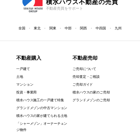
積水ハウス不動産の売買
不動産売買をサポート
全国
東北
関東
中部
関西
中四国
九州
不動産購入
不動産売却
一戸建て
ご売却について
土地
売却査定・ご相談
マンション
ご売却ガイド
投資・事業用
積水ハウスの家のご売却
積水ハウス施工の一戸建て特集
グランドメゾンのご売却
グランドメゾンの中古マンション
積水ハウスの家が建てられる土地
「シャーメゾン」オーナーチェン
ジ物件