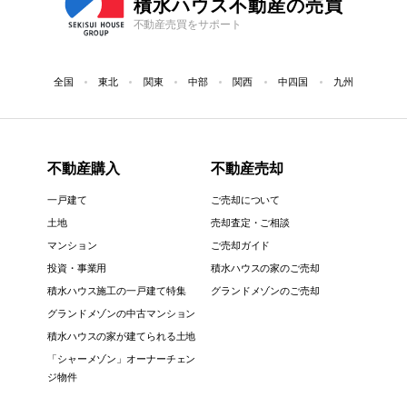
積水ハウス不動産の売買
不動産売買をサポート
全国
東北
関東
中部
関西
中四国
九州
不動産購入
不動産売却
一戸建て
ご売却について
土地
売却査定・ご相談
マンション
ご売却ガイド
投資・事業用
積水ハウスの家のご売却
積水ハウス施工の一戸建て特集
グランドメゾンのご売却
グランドメゾンの中古マンション
積水ハウスの家が建てられる土地
「シャーメゾン」オーナーチェン
ジ物件