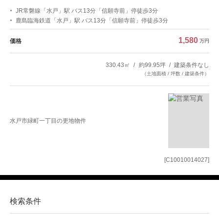
JR常磐線「水戸」駅 バス13分「信願寺前」停徒歩3分
鹿島臨海鉄道「水戸」駅 バス13分「信願寺前」停徒歩3分
1,580
価格
万円
330.43㎡
約99.95坪
建築条件なし
（土地面積 / 坪数 / 建築条件）
水戸市緑町一丁目の更地物件
[C10010014027]
検索条件