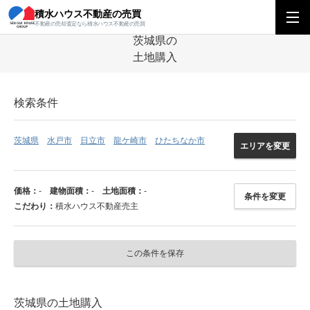
積水ハウス不動産の売買
積水ハウス不動産の売買
関東エリア
土地
茨城県
茨城県の土地
不動産の売却査定なら積水ハウス不動産の売買
茨城県の
土地購入
検索条件
茨城県
水戸市
日立市
龍ケ崎市
ひたちなか市
エリアを変更
価格：
-
建物面積：
-
土地面積：
-
条件を変更
こだわり：
積水ハウス不動産売主
この条件を保存
茨城県の土地購入