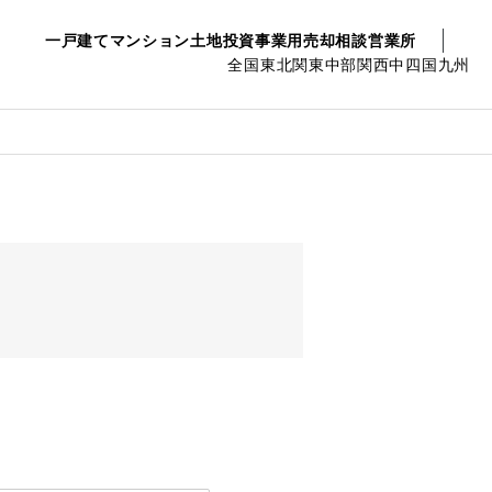
一戸建て
マンション
土地
投資事業用
売却相談
営業所
全国
東北
関東
中部
関西
中四国
九州