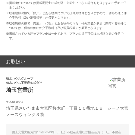
※掲載物件については掲載期間中に成約済・売却中止になる場合もありますので予めご了
承ください。
※取引態様の欄で「媒介」とある物件については仲介物件となりますので、価格の他に仲
介手数料（及び消費税等）が必要となります。
※取引態様の欄で「売主」「代理」とある物件のうち、仲介業者が取引に関与する物件に
ついては、価格の他に仲介手数料（及び消費税等）が必要となります。
※掲載されている建物プラン例は一例であり、プランの採用可否は土地購入者の任意で
す。
お取扱い
積水ハウスグループ
積水ハウス不動産株式会社
埼玉営業所
〒330-0854
埼玉県さいたま市大宮区桜木町一丁目１０番地１６ シーノ大宮
ノースウィング３階
国土交通大臣免許(13)第2343号（一社）不動産流通経営協会会員（一社）不動産