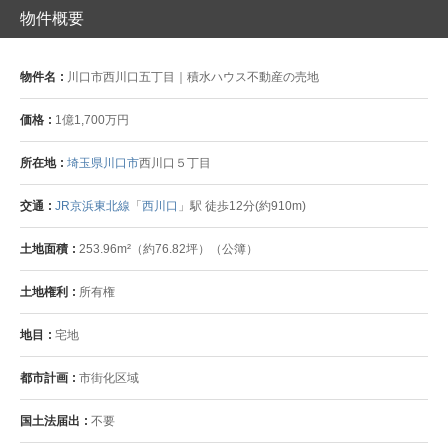
物件概要
物件名
川口市西川口五丁目｜積水ハウス不動産の売地
価格
1億1,700万円
所在地
埼玉県川口市
西川口５丁目
交通
JR京浜東北線
「
西川口
」駅 徒歩12分(約910m)
土地面積
253.96m²（約76.82坪）（公簿）
土地権利
所有権
地目
宅地
都市計画
市街化区域
国土法届出
不要