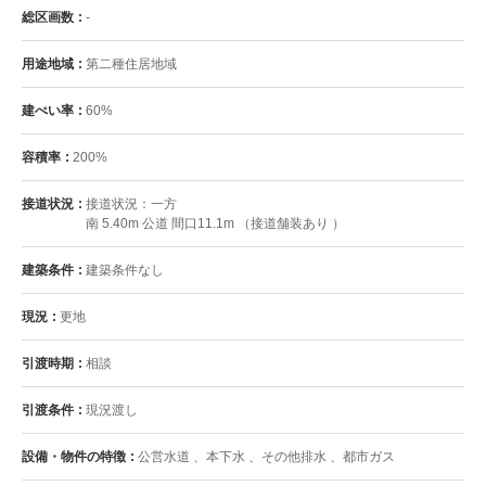
総区画数
-
用途地域
第二種住居地域
建ぺい率
60%
容積率
200%
接道状況
接道状況：一方
南 5.40m 公道 間口11.1m （接道舗装あり ）
建築条件
建築条件なし
現況
更地
引渡時期
相談
引渡条件
現況渡し
設備・物件の特徴
公営水道 、本下水 、その他排水 、都市ガス