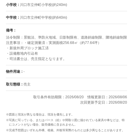
小学校
川口市立仲町小学校(約240m)
中学校
川口市立仲町中学校(約640m)
備考
法令制限：景観法、準防火地域、日影制限有、道路斜線制限、隣地斜線制限
注意事項：・確定測量済：実測面積256.68㎡（約77.64坪）
・新規外周ブロック施工済
・設備敷地内引込有
・司法書士は、売主指定となります。
物件用途
-
取引態様
売主
取引条件有効期限：2026/08/20
情報更新日：2026/08/06
次回更新予定日：2026/08/20
※図面と現況が異なる場合は、現況を優先します。
※写真に写っている、またはパース（絵）や間取り図に描かれている家具や車などは、特
にコメントがない場合、販売価格に含まれません。
※完成予想図はいずれも外構、植栽、外観等実際のものとは多少異なることがあります。