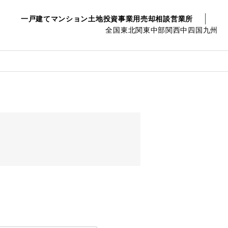
一戸建て
マンション
土地
投資事業用
売却相談
営業所
全国
東北
関東
中部
関西
中四国
九州