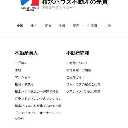
積水ハウス不動産の売買
不動産売買をサポート
全国
東北
関東
中部
関西
中四国
九州
不動産購入
不動産売却
一戸建て
ご売却について
土地
売却査定・ご相談
マンション
ご売却ガイド
投資・事業用
積水ハウスの家のご売却
積水ハウス施工の一戸建て特集
グランドメゾンのご売却
グランドメゾンの中古マンション
積水ハウスの家が建てられる土地
「シャーメゾン」オーナーチェン
ジ物件