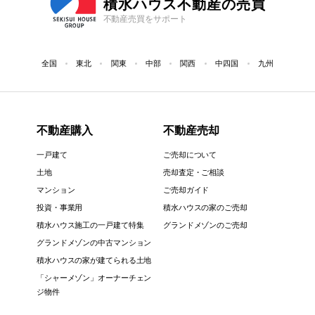
積水ハウス不動産の売買
不動産売買をサポート
全国
東北
関東
中部
関西
中四国
九州
不動産購入
不動産売却
一戸建て
ご売却について
土地
売却査定・ご相談
マンション
ご売却ガイド
投資・事業用
積水ハウスの家のご売却
積水ハウス施工の一戸建て特集
グランドメゾンのご売却
グランドメゾンの中古マンション
積水ハウスの家が建てられる土地
「シャーメゾン」オーナーチェン
ジ物件