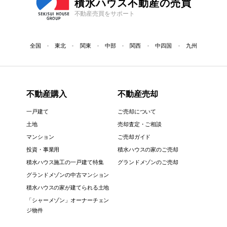
積水ハウス不動産の売買
不動産売買をサポート
全国
東北
関東
中部
関西
中四国
九州
不動産購入
不動産売却
一戸建て
ご売却について
土地
売却査定・ご相談
マンション
ご売却ガイド
投資・事業用
積水ハウスの家のご売却
積水ハウス施工の一戸建て特集
グランドメゾンのご売却
グランドメゾンの中古マンション
積水ハウスの家が建てられる土地
「シャーメゾン」オーナーチェン
ジ物件