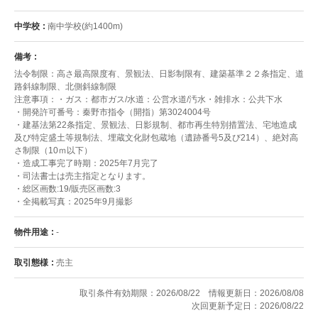
中学校
南中学校(約1400m)
備考
法令制限：高さ最高限度有、景観法、日影制限有、建築基準２２条指定、道
路斜線制限、北側斜線制限
注意事項：・ガス：都市ガス/水道：公営水道/汚水・雑排水：公共下水
・開発許可番号：秦野市指令（開指）第3024004号
・建基法第22条指定、景観法、日影規制、都市再生特別措置法、宅地造成
及び特定盛土等規制法、埋蔵文化財包蔵地（遺跡番号5及び214）、絶対高
さ制限（10ｍ以下）
・造成工事完了時期：2025年7月完了
・司法書士は売主指定となります。
・総区画数:19/販売区画数:3
・全掲載写真：2025年9月撮影
物件用途
-
取引態様
売主
取引条件有効期限：2026/08/22
情報更新日：2026/08/08
次回更新予定日：2026/08/22