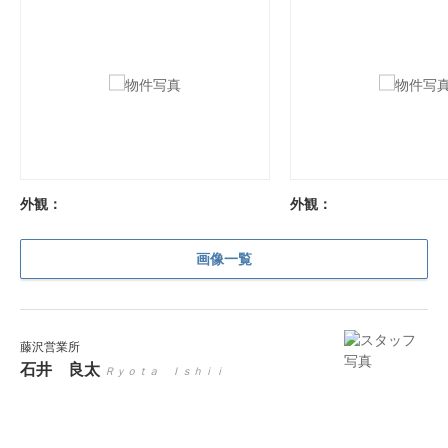
外観：
外観：
画像一覧
藤沢営業所
石井 良太
Ｒｙｏｔａ Ｉｓｈｉｉ