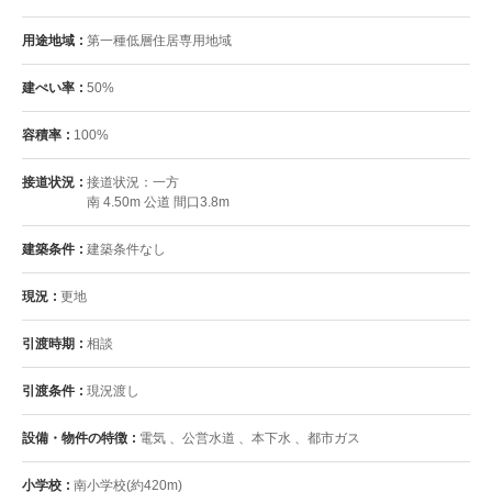
用途地域
第一種低層住居専用地域
建ぺい率
50%
容積率
100%
接道状況
接道状況：一方
南 4.50m 公道 間口3.8m
建築条件
建築条件なし
現況
更地
引渡時期
相談
引渡条件
現況渡し
設備・物件の特徴
電気 、公営水道 、本下水 、都市ガス
小学校
南小学校(約420m)