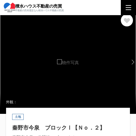
積水ハウス不動産の売買
積水ハウス不動産の売買
関東エリア
土地
神奈川県
秦野市
秦野市
不動産の売却査定なら積水ハウス不動産の売買
外観：
土地
秦野市今泉 ブロックⅠ【Ｎｏ．２】