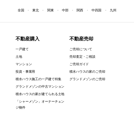
全国
東北
関東
中部
関西
中四国
九州
不動産購入
不動産売却
一戸建て
ご売却について
土地
売却査定・ご相談
マンション
ご売却ガイド
投資・事業用
積水ハウスの家のご売却
積水ハウス施工の一戸建て特集
グランドメゾンのご売却
グランドメゾンの中古マンション
積水ハウスの家が建てられる土地
「シャーメゾン」オーナーチェン
ジ物件