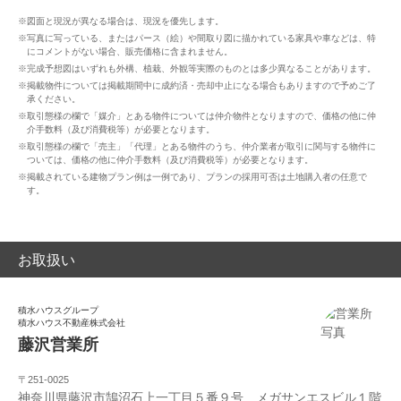
※図面と現況が異なる場合は、現況を優先します。
※写真に写っている、またはパース（絵）や間取り図に描かれている家具や車などは、特
にコメントがない場合、販売価格に含まれません。
※完成予想図はいずれも外構、植栽、外観等実際のものとは多少異なることがあります。
※掲載物件については掲載期間中に成約済・売却中止になる場合もありますので予めご了
承ください。
※取引態様の欄で「媒介」とある物件については仲介物件となりますので、価格の他に仲
介手数料（及び消費税等）が必要となります。
※取引態様の欄で「売主」「代理」とある物件のうち、仲介業者が取引に関与する物件に
ついては、価格の他に仲介手数料（及び消費税等）が必要となります。
※掲載されている建物プラン例は一例であり、プランの採用可否は土地購入者の任意で
す。
お取扱い
積水ハウスグループ
積水ハウス不動産株式会社
藤沢営業所
〒251-0025
神奈川県藤沢市鵠沼石上一丁目５番９号 メガサンエスビル１階