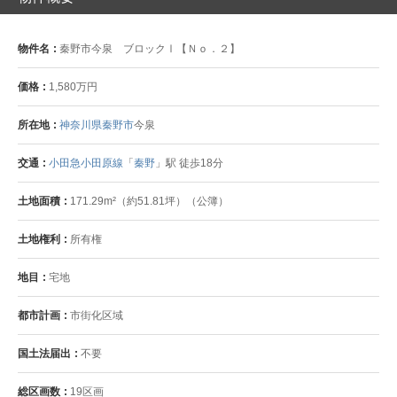
物件名
秦野市今泉 ブロックⅠ【Ｎｏ．２】
価格
1,580万円
所在地
神奈川県秦野市
今泉
交通
小田急小田原線
「
秦野
」駅 徒歩18分
土地面積
171.29m²（約51.81坪）（公簿）
土地権利
所有権
地目
宅地
都市計画
市街化区域
国土法届出
不要
総区画数
19区画