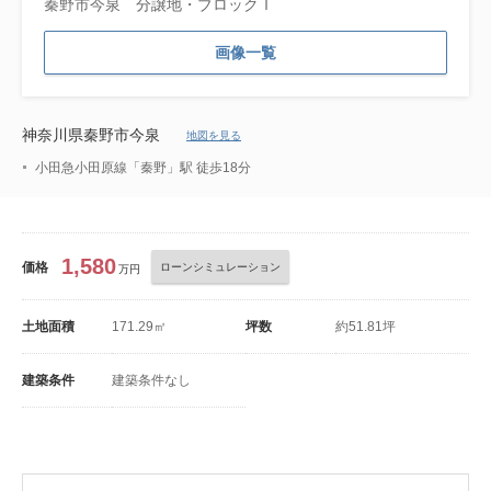
秦野市今泉 分譲地・ブロックＩ
画像一覧
神奈川県秦野市今泉
地図を見る
小田急小田原線「秦野」駅 徒歩18分
1,580
価格
ローンシミュレーション
万円
土地面積
171.29㎡
坪数
約51.81坪
建築条件
建築条件なし