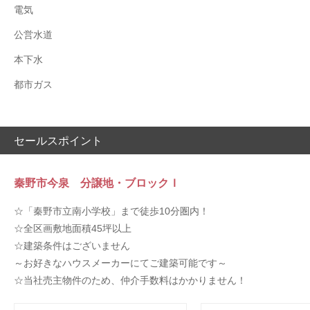
電気
公営水道
本下水
都市ガス
セールスポイント
秦野市今泉 分譲地・ブロックＩ
☆「秦野市立南小学校」まで徒歩10分圏内！
☆全区画敷地面積45坪以上
☆建築条件はございません
～お好きなハウスメーカーにてご建築可能です～
☆当社売主物件のため、仲介手数料はかかりません！