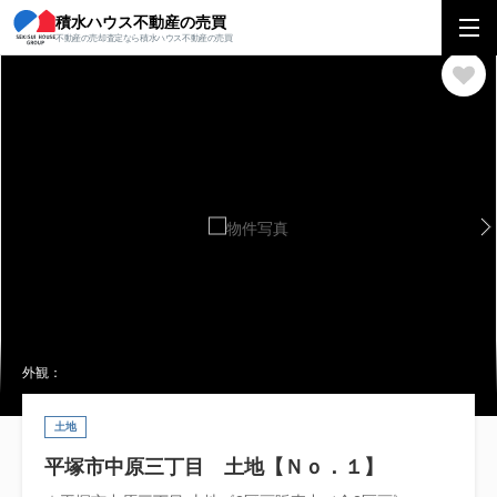
積水ハウス不動産の売買
積水ハウス不動産の売買
関東エリア
土地
神奈川県
平塚市
平塚市
不動産の売却査定なら積水ハウス不動産の売買
外観：
土地
平塚市中原三丁目 土地【Ｎｏ．１】