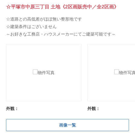
☆平塚市中原三丁目 土地《2区画販売中／全2区画》
☆道路との高低差がほぼ無い整形地です
☆建築条件はございません
～お好きな工務店・ハウスメーカーにてご建築可能です～
外観：
外観：
画像一覧