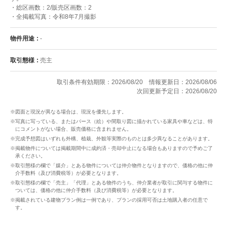
・総区画数：2/販売区画数：2
・全掲載写真：令和8年7月撮影
物件用途
-
取引態様
売主
取引条件有効期限：2026/08/20
情報更新日：2026/08/06
次回更新予定日：2026/08/20
※図面と現況が異なる場合は、現況を優先します。
※写真に写っている、またはパース（絵）や間取り図に描かれている家具や車などは、特
にコメントがない場合、販売価格に含まれません。
※完成予想図はいずれも外構、植栽、外観等実際のものとは多少異なることがあります。
※掲載物件については掲載期間中に成約済・売却中止になる場合もありますので予めご了
承ください。
※取引態様の欄で「媒介」とある物件については仲介物件となりますので、価格の他に仲
介手数料（及び消費税等）が必要となります。
※取引態様の欄で「売主」「代理」とある物件のうち、仲介業者が取引に関与する物件に
ついては、価格の他に仲介手数料（及び消費税等）が必要となります。
※掲載されている建物プラン例は一例であり、プランの採用可否は土地購入者の任意で
す。