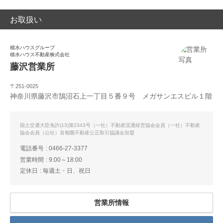
お取扱い
積水ハウスグループ
積水ハウス不動産株式会社
藤沢営業所
〒251-0025
神奈川県藤沢市鵠沼石上一丁目５番９号 メガサンエスビル１階
国土交通大臣免許(13)第2343号（一社）不動産流通経営協会会員（一社）不動産
協会会員（公社）首都圏不動産公正取引協議会加盟
電話番号
0466-27-3377
営業時間
9:00～18:00
定休日
毎週土・日、祝日
営業所情報