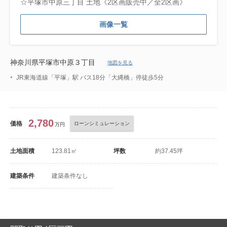
☆平塚市中原三丁目 土地《2区画販売中／全2区画》
画像一覧
神奈川県平塚市中原３丁目
地図を見る
JR東海道線「平塚」駅 バス18分「大縄橋」停徒歩5分
2,780
価格
ローンシミュレーション
万円
土地面積
123.81㎡
坪数
約37.45坪
建築条件
建築条件なし