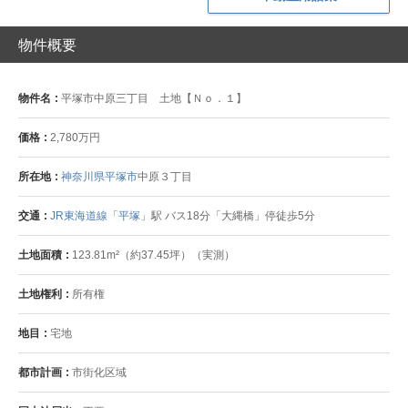
物件概要
物件名
平塚市中原三丁目 土地【Ｎｏ．１】
価格
2,780万円
所在地
神奈川県平塚市
中原３丁目
交通
JR東海道線
「
平塚
」駅 バス18分「大縄橋」停徒歩5分
土地面積
123.81m²（約37.45坪）（実測）
土地権利
所有権
地目
宅地
都市計画
市街化区域