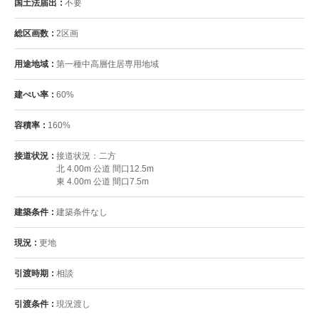
国土法届出
不要
総区画数
2区画
用途地域
第一種中高層住居専用地域
建ぺい率
60%
容積率
160%
接道状況
接道状況：二方
北 4.00m 公道 間口12.5m
東 4.00m 公道 間口7.5m
建築条件
建築条件なし
現況
更地
引渡時期
相談
引渡条件
現況渡し