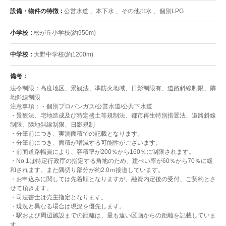
設備・物件の特徴
公営水道 、本下水 、その他排水 、個別LPG
小学校
松が丘小学校(約950m)
中学校
大野中学校(約1200m)
備考
法令制限：高度地区、景観法、準防火地域、日影制限有、道路斜線制限、隣
地斜線制限
注意事項：・個別プロパンガス/公営水道/公共下水道
・景観法、宅地造成及び特定盛土等規制法、都市再生特別措置法、道路斜線
制限、隣地斜線制限、日影規制
・分筆前につき、実測面積での記載となります。
・分筆前につき、面積が増減する可能性がございます。
・前面道路幅員により、容積率が200％から160％に制限されます。
・No.1は特定行政庁の指定する角地のため、建ぺい率が60％から70％に緩
和されます。また隅切り部分が約2.0ｍ接道しています。
・お申込みに関しては先着順となりますが、融資内定後の受付、ご契約とさ
せて頂きます。
・司法書士は売主指定となります。
・現況と異なる場合は現況を優先します。
・駅および周辺施設までの距離は、最も遠い区画からの距離を記載していま
す。