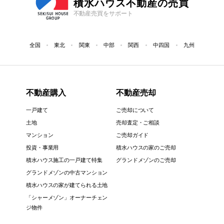
積水ハウス不動産の売買
不動産売買をサポート
全国
東北
関東
中部
関西
中四国
九州
不動産購入
不動産売却
一戸建て
ご売却について
土地
売却査定・ご相談
マンション
ご売却ガイド
投資・事業用
積水ハウスの家のご売却
積水ハウス施工の一戸建て特集
グランドメゾンのご売却
グランドメゾンの中古マンション
積水ハウスの家が建てられる土地
「シャーメゾン」オーナーチェン
ジ物件