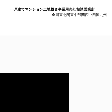
一戸建て
マンション
土地
投資事業用
売却相談
営業所
全国
東北
関東
中部
関西
中四国
九州