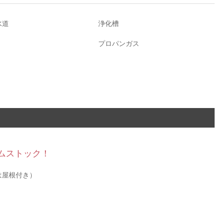
水道
浄化槽
プロパンガス
ムストック！
は屋根付き）