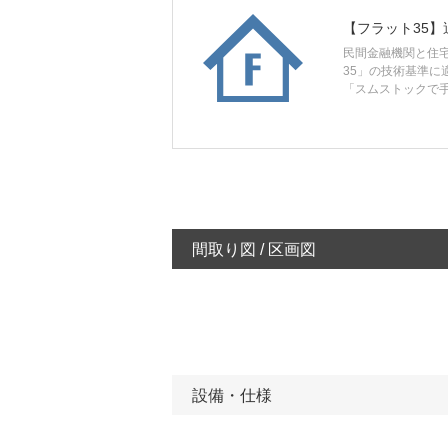
【フラット35】
民間金融機関と住
35」の技術基準に
「スムストックで
間取り図 / 区画図
設備・仕様