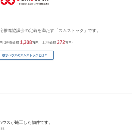
宅推進協議会の定義を満たす「スムストック」です。
1,308
372
建物価格
、
土地価格
円
万円
万円
積水ハウスのスムストックとは？
ハウスが施工した物件です。
USE