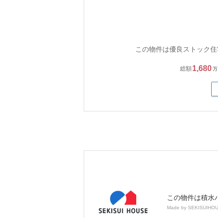
この物件は優良ストック住
1,680
総額
万
この物件は積水
Made by SEKISUIHO