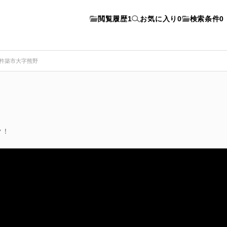
閲覧履歴
1
お気に入り
0
検索条件
0
杵築市大字熊野
ク！