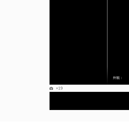
外観：
×19