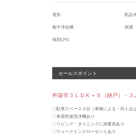
電気
私設
集中浄化槽
側溝
個別LPG
セールスポイント
杵築市３ＬＤＫ＋Ｓ（納戸）・ス
〇駐車スペース３台（車種による・内１台
〇食器乾燥洗浄機あり
〇リビング・ダイニングに床暖房あり
〇ウォークインクローゼットあり