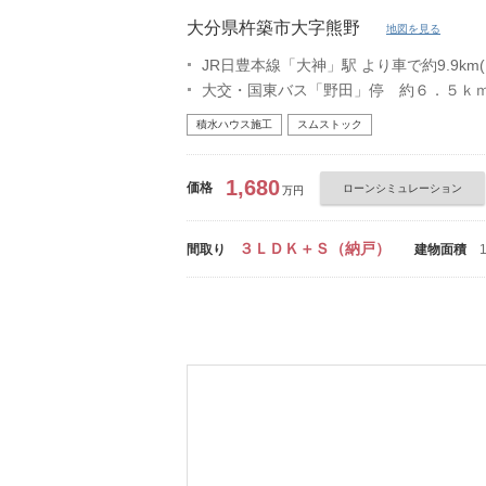
大分県杵築市大字熊野
地図を見る
JR日豊本線「大神」駅 より車で約9.9km(
大交・国東バス「野田」停 約６．５ｋ
積水ハウス施工
スムストック
1,680
価格
ローンシミュレーション
万円
３ＬＤＫ＋Ｓ（納戸）
間取り
建物面積