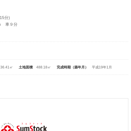
15分)
ｍ 車９分
136.41㎡
土地面積
488.18㎡
完成時期（築年月）
平成19年1月