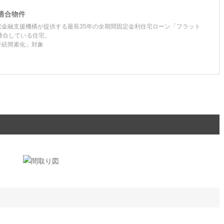
適合物件
宅金融支援機構が提供する最長35年の全期間固定金利住宅ローン「フラット
適合している住宅。
手続簡素化」対象