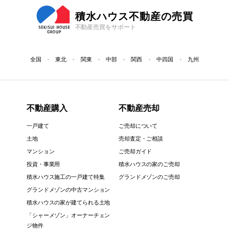
積水ハウス不動産の売買
不動産売買をサポート
全国
東北
関東
中部
関西
中四国
九州
不動産購入
不動産売却
一戸建て
ご売却について
土地
売却査定・ご相談
マンション
ご売却ガイド
投資・事業用
積水ハウスの家のご売却
積水ハウス施工の一戸建て特集
グランドメゾンのご売却
グランドメゾンの中古マンション
積水ハウスの家が建てられる土地
「シャーメゾン」オーナーチェン
ジ物件