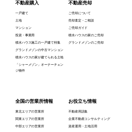
不動産購入
不動産売却
一戸建て
ご売却について
土地
売却査定・ご相談
マンション
ご売却ガイド
投資・事業用
積水ハウスの家のご売却
積水ハウス施工の一戸建て特集
グランドメゾンのご売却
グランドメゾンの中古マンション
積水ハウスの家が建てられる土地
「シャーメゾン」オーナーチェン
ジ物件
全国の営業所情報
お役立ち情報
東北エリアの営業所
不動産用語集
関東エリアの営業所
企業不動産コンサルティング
中部エリアの営業所
資産運用・土地活用