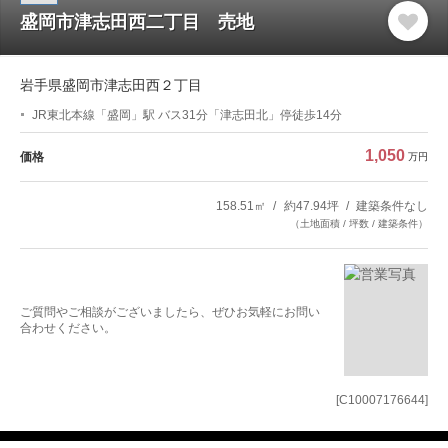
盛岡市津志田西二丁目 売地
岩手県盛岡市津志田西２丁目
JR東北本線「盛岡」駅 バス31分「津志田北」停徒歩14分
1,050
価格
万円
158.51㎡
約47.94坪
建築条件なし
（土地面積 / 坪数 / 建築条件）
ご質問やご相談がございましたら、ぜひお気軽にお問い
合わせください。
[C10007176644]