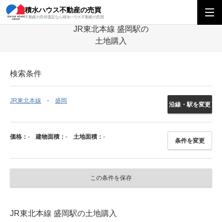
積水ハウス不動産の売買
積水ハウス不動産の売買
東北エリア
土地
福島県
JR東北本線
盛
不動産の売却査定なら積水ハウス不動産の売買
JR東北本線 盛岡駅の
土地購入
検索条件
JR東北本線
盛岡
沿線・駅を変更
価格：
-
建物面積：
-
土地面積：
-
条件を変更
この条件を保存
JR東北本線 盛岡駅の土地購入