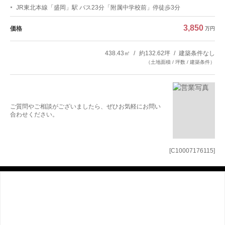
JR東北本線「盛岡」駅 バス23分「附属中学校前」停徒歩3分
3,850
価格
万円
438.43㎡
約132.62坪
建築条件なし
（土地面積 / 坪数 / 建築条件）
ご質問やご相談がございましたら、ぜひお気軽にお問い
合わせください。
[C10007176115]