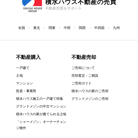
積水ハウス不動産の売買
不動産売買をサポート
全国
東北
関東
中部
関西
中四国
九州
不動産購入
不動産売却
一戸建て
ご売却について
土地
売却査定・ご相談
マンション
ご売却ガイド
投資・事業用
積水ハウスの家のご売却
積水ハウス施工の一戸建て特集
グランドメゾンのご売却
グランドメゾンの中古マンション
積水ハウスの家が建てられる土地
「シャーメゾン」オーナーチェン
ジ物件