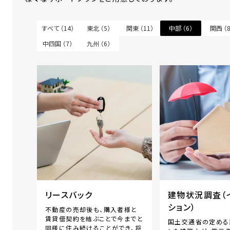
すべて （
14
）
東北 （
5
）
関東 （
11
）
中部 （
6
）
関西 （
中四国 （
7
）
九州 （
6
）
リースバック
建物状況調査（
ション）
不動産の売却後も、購入者様と
賃貸借契約を結ぶことで今までと
国土交通省の定める
同様に住み続けることができ、将