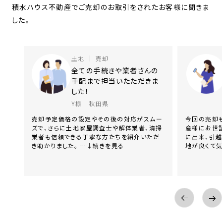
積水ハウス不動産でご売却のお取引をされたお客様に聞きま
した。
替え
土地 ｜ 売却
まし
全ての手続きや業者さんの
手配まで担当いたただきま
した！
Y様 秋田県
して
売却予定価格の設定やその後の対応がスムー
今回の売却
。
ズで、さらに土地家屋調査士や解体業者、清掃
産様にお世
↓続
業者も信頼できる丁寧な方たちを紹介いただ
に出来、引
き助かりました。 …↓続きを見る
地が良くて気