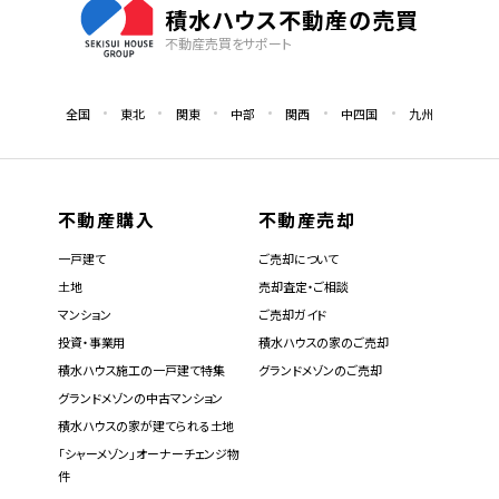
積水ハウス不動産の売買
不動産売買をサポート
全国
東北
関東
中部
関西
中四国
九州
不動産購入
不動産売却
一戸建て
ご売却について
土地
売却査定・ご相談
マンション
ご売却ガイド
投資・事業用
積水ハウスの家のご売却
積水ハウス施工の一戸建て特集
グランドメゾンのご売却
グランドメゾンの中古マンション
積水ハウスの家が建てられる土地
「シャーメゾン」オーナーチェンジ物
件