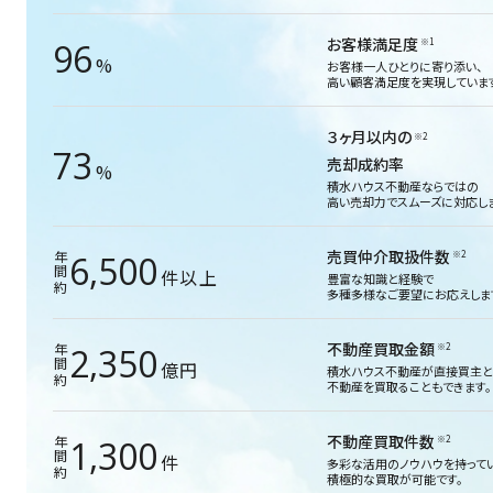
お客様満足度
※1
96
%
お客様一人ひとりに寄り添い、
高い顧客満足度を実現していま
３ヶ月以内の
※2
73
売却成約率
%
積水ハウス不動産ならではの
高い売却力でスムーズに対応しま
売買仲介取扱件数
※2
6,500
年間約
件以上
豊富な知識と経験で
多種多様なご要望にお応えしま
不動産買取金額
※2
2,350
年間約
億円
積水ハウス不動産が直接買主と
不動産を買取ることもできます。
不動産買取件数
※2
1,300
年間約
件
多彩な活用のノウハウを持って
積極的な買取が可能です。