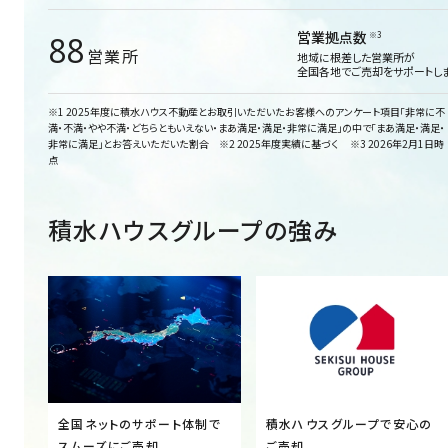
営業拠点数
※3
88
営業所
地域に根差した営業所が
全国各地でご売却をサポートしま
※1 2025年度に積水ハウス不動産とお取引いただいたお客様へのアンケート項目「非常に不
満・不満・やや不満・どちらともいえない・まあ満足・満足・非常に満足」の中で「まあ満足・満足・
非常に満足」とお答えいただいた割合 ※2 2025年度実績に基づく ※3 2026年2月1日時
点
積水ハウスグループの強み
全国ネットのサポート体制で
積水ハウスグループで安心の
スムーズにご売却
ご売却