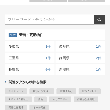
新着・更新物件
愛知県
1件
岐阜県
1件
三重県
1件
静岡県
2件
長野県
6件
新潟県
1件
関連タグから物件を検索
スムストック
積水ハウス施工
駐車２台可
庭３０坪以上
ＬＤＫ２０畳以上
角地
バリアフリー
緑豊かな住宅地
閑静な住宅地
オール電化