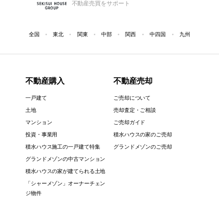
不動産売買をサポート
全国
東北
関東
中部
関西
中四国
九州
不動産購入
不動産売却
一戸建て
ご売却について
土地
売却査定・ご相談
マンション
ご売却ガイド
投資・事業用
積水ハウスの家のご売却
積水ハウス施工の一戸建て特集
グランドメゾンのご売却
グランドメゾンの中古マンション
積水ハウスの家が建てられる土地
「シャーメゾン」オーナーチェン
ジ物件