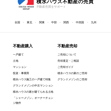
積水ハウス不動産の売買
不動産売買をサポート
全国
東北
関東
中部
関西
中四国
九州
不動産購入
不動産売却
一戸建て
ご売却について
土地
売却査定・ご相談
マンション
ご売却ガイド
投資・事業用
積水ハウスの家のご売却
積水ハウス施工の一戸建て特集
グランドメゾンのご売却
グランドメゾンの中古マンション
積水ハウスの家が建てられる土地
「シャーメゾン」オーナーチェン
ジ物件