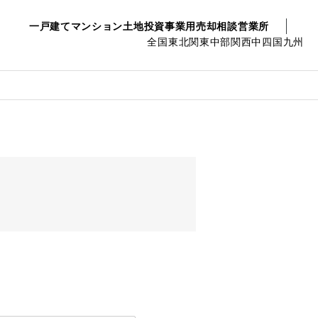
一戸建て
マンション
土地
投資事業用
売却相談
営業所
全国
東北
関東
中部
関西
中四国
九州