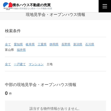
積水ハウス不動産の売買
積水ハウス不動産の売買
中部エリア
現地見学会・オープンハウス
不動産の売却査定なら積水ハウス不動産の売買
現地見学会・オープンハウス情報
検索条件
全て
愛知県
岐阜県
三重県
静岡県
長野県
新潟県
石川県
富山県
福井県
全て
一戸建て
マンション
土地
中部の現地見学会・オープンハウス情報
0
件
該当する物件情報がありません。