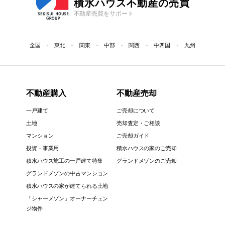
積水ハウス不動産の売買
不動産売買をサポート
全国
東北
関東
中部
関西
中四国
九州
不動産購入
不動産売却
一戸建て
ご売却について
土地
売却査定・ご相談
マンション
ご売却ガイド
投資・事業用
積水ハウスの家のご売却
積水ハウス施工の一戸建て特集
グランドメゾンのご売却
グランドメゾンの中古マンション
積水ハウスの家が建てられる土地
「シャーメゾン」オーナーチェン
ジ物件