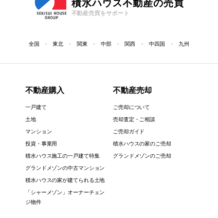
積水ハウス不動産の売買
不動産売買をサポート
全国
東北
関東
中部
関西
中四国
九州
不動産購入
不動産売却
一戸建て
ご売却について
土地
売却査定・ご相談
マンション
ご売却ガイド
投資・事業用
積水ハウスの家のご売却
積水ハウス施工の一戸建て特集
グランドメゾンのご売却
グランドメゾンの中古マンション
積水ハウスの家が建てられる土地
「シャーメゾン」オーナーチェン
ジ物件