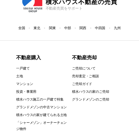
積水ハウス不動産の売買
不動産売買をサポート
全国
東北
関東
中部
関西
中四国
九州
不動産購入
不動産売却
一戸建て
ご売却について
土地
売却査定・ご相談
マンション
ご売却ガイド
投資・事業用
積水ハウスの家のご売却
積水ハウス施工の一戸建て特集
グランドメゾンのご売却
グランドメゾンの中古マンション
積水ハウスの家が建てられる土地
「シャーメゾン」オーナーチェン
ジ物件