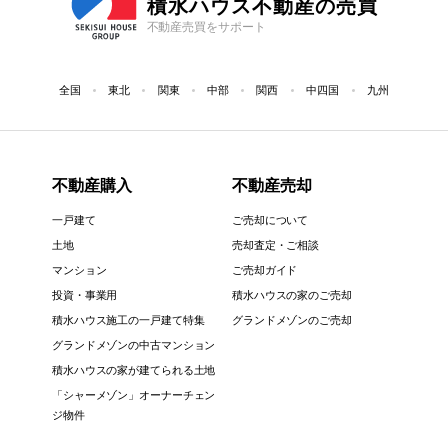
積水ハウス不動産の売買
不動産売買をサポート
全国
東北
関東
中部
関西
中四国
九州
不動産購入
不動産売却
一戸建て
ご売却について
土地
売却査定・ご相談
マンション
ご売却ガイド
投資・事業用
積水ハウスの家のご売却
積水ハウス施工の一戸建て特集
グランドメゾンのご売却
グランドメゾンの中古マンション
積水ハウスの家が建てられる土地
「シャーメゾン」オーナーチェン
ジ物件